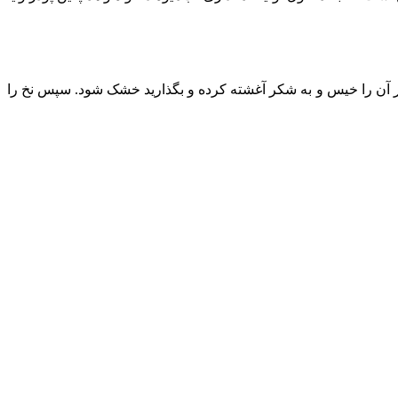
 سر آن را خیس و به شکر آغشته کرده و بگذارید خشک شود. سپس نخ را