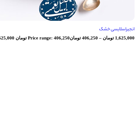
انجیراسلایسی خشک
1,625,000
تومان
–
406,250
تومان
Price range: 406,250 تومان through 1,625,000 تومان