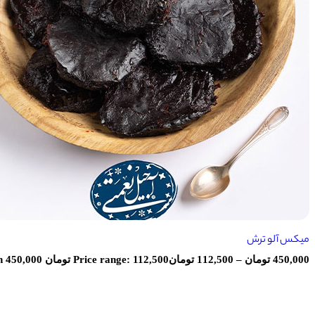
میکس آلو ترش
450,000
تومان
–
112,500
تومان
Price range: 112,500 تومان through 450,000 تومان