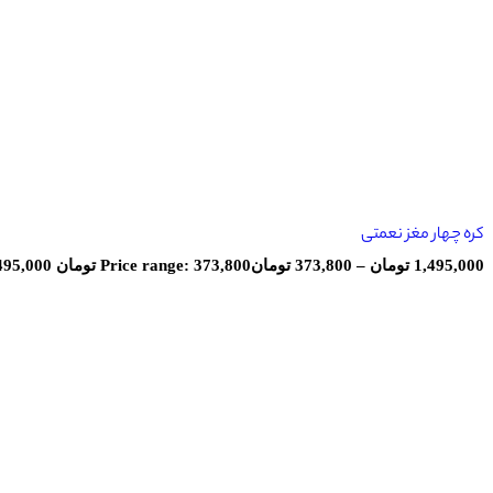
کره چهار مغز نعمتی
1,495,000
تومان
–
373,800
تومان
Price range: 373,800 تومان through 1,495,000 تومان