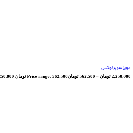
مویز سوپر لوکس
2,250,000
تومان
–
562,500
تومان
Price range: 562,500 تومان through 2,250,000 تومان