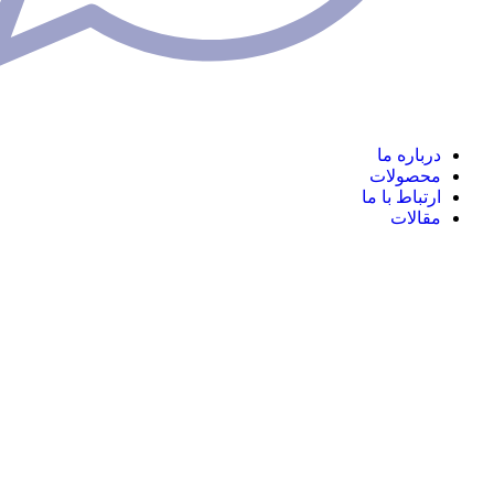
ره ما
ولات
اط با ما
ات