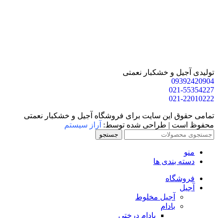
یل و خشکبار نعمتی
093
021
021
ق این سایت برای فروشگاه آجیل و خشکبار نعمتی
ت | طراحی شده توسط:
آراز سیستم
جستجو
 بندی ها
شگاه
آجیل مخلوط
بادام
بادام درختی