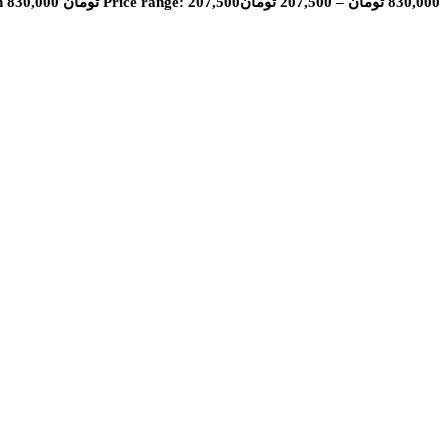
830,000
تومان
–
207,500
تومان
Price range: 207,500 تومان through 830,000 تومان