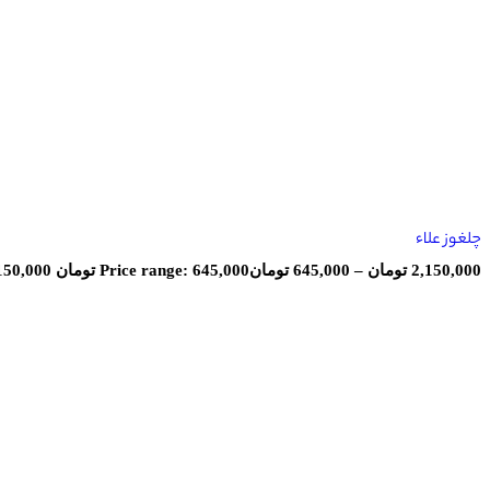
چلغوز علاء
2,150,000
تومان
–
645,000
تومان
Price range: 645,000 تومان through 2,150,000 تومان