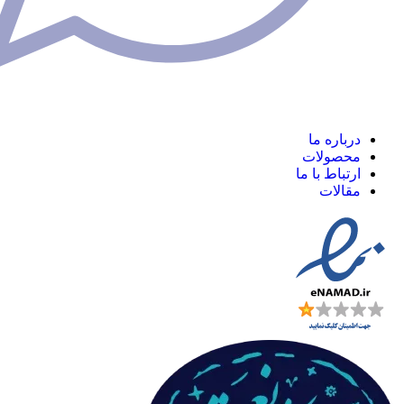
ره ما
ولات
اط با ما
ات