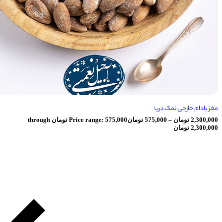
رجی نمک دریا
ومان
–
575,000
تومان
Price range: 575,000 تومان through