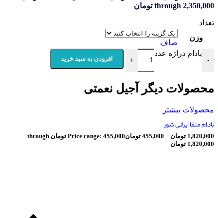
throu تومان
صاف
دراژه عدد
افزودن به سبد خرید
+
ت دیگر آجیل نعمتی
بیشتر
انی شور
ومان
–
455,000
تومان
Price range: 455,000 تومان through