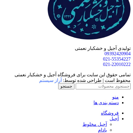
یل و خشکبار نعمتی
093
021
021
ق این سایت برای فروشگاه آجیل و خشکبار نعمتی
ت | طراحی شده توسط:
آراز سیستم
جستجو
 بندی ها
شگاه
آجیل مخلوط
بادام