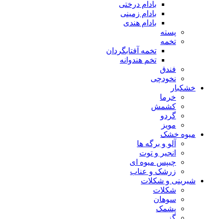
بادام درختی
بادام زمینی
بادام هندی
پسته
تخمه
تخمه آفتابگردان
تخم هندوانه
فندق
نخودچی
بار
خرما
کشمش
گردو
مویز
ه خشک
آلو و برگه ها
انجیر و توت
چیپس میوه ای
زرشک و عناب
ینی و شکلات
شکلات
سوهان
پشمک
گز