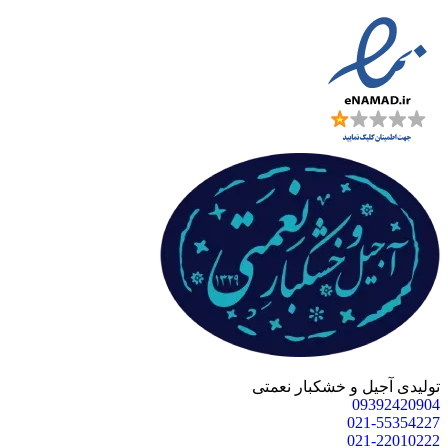
یل و خشکبار نعمتی
093
021
021