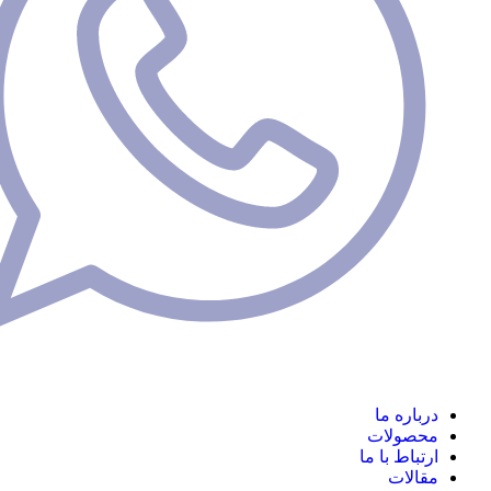
ره ما
ولات
اط با ما
ات