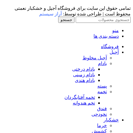
ق این سایت برای فروشگاه آجیل و خشکبار نعمتی
ت | طراحی شده توسط:
آراز سیستم
جستجو
 بندی ها
شگاه
آجیل مخلوط
بادام
بادام درختی
بادام زمینی
بادام هندی
پسته
تخمه
تخمه آفتابگردان
تخم هندوانه
فندق
نخودچی
بار
خرما
کشمش