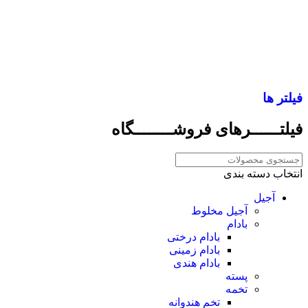
ــر‌های فروشــــــــگاه
ته بندی
آجیل مخلوط
بادام
بادام درختی
بادام زمینی
بادام هندی
پسته
تخمه
تخم هندوانه