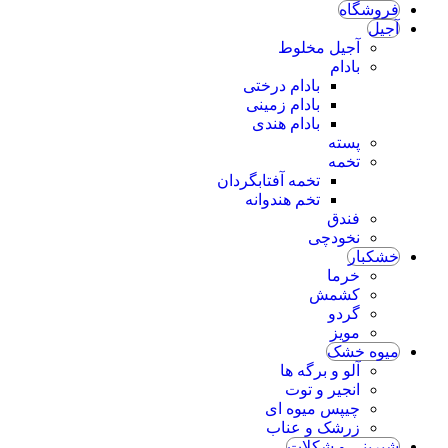
شگاه
ل
آجیل مخلوط
بادام
بادام درختی
بادام زمینی
بادام هندی
پسته
تخمه
تخمه آفتابگردان
تخم هندوانه
فندق
نخودچی
بار
خرما
کشمش
گردو
مویز
ه خشک
آلو و برگه ها
انجیر و توت
چیپس میوه ای
زرشک و عناب
ینی و شکلات