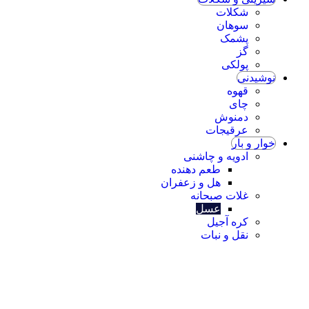
شکلات
سوهان
پشمک
گز
پولکی
یدنی
قهوه
چای
دمنوش
عرقیجات
 و بار
ادویه و چاشنی
طعم دهنده
هل و زعفران
غلات صبحانه
عسل
کره آجیل
نقل و نبات