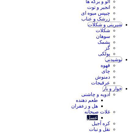
آلو و برگه ها
انجیر و توت
چیپس میوه ای
زرشک و عناب
ینی و شکلات
شکلات
سوهان
پشمک
گز
پولکی
یدنی
قهوه
چای
دمنوش
عرقیجات
 و بار
ادویه و چاشنی
طعم دهنده
هل و زعفران
غلات صبحانه
عسل
کره آجیل
نقل و نبات