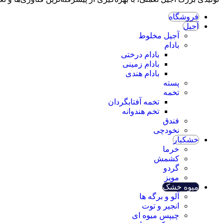
فروشگاه
آجیل
آجیل مخلوط
بادام
بادام درختی
بادام زمینی
بادام هندی
پسته
تخمه
تخمه آفتابگردان
تخم هندوانه
فندق
نخودچی
خشکبار
خرما
کشمش
گردو
مویز
میوه خشک
آلو و برگه ها
انجیر و توت
چیپس میوه ای