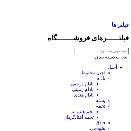
فیلتر ها
فیلتــــــر‌های فروشــــــــگاه
انتخاب دسته بندی
آجیل
آجیل مخلوط
بادام
بادام درختی
بادام زمینی
بادام هندی
پسته
تخمه
تخم هندوانه
تخمه آفتابگردان
فندق
نخودچی