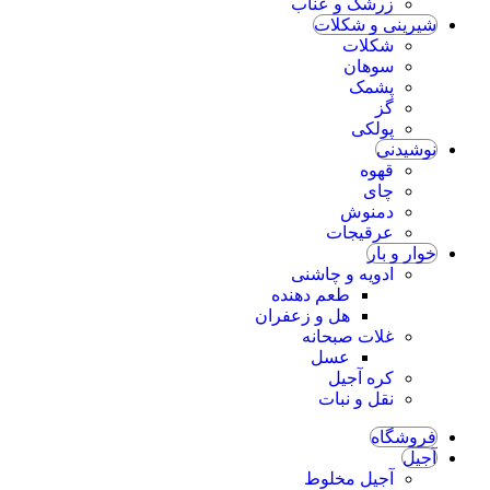
زرشک و عناب
شیرینی و شکلات
شکلات
سوهان
پشمک
گز
پولکی
نوشیدنی
قهوه
چای
دمنوش
عرقیجات
خوار و بار
ادویه و چاشنی
طعم دهنده
هل و زعفران
غلات صبحانه
عسل
کره آجیل
نقل و نبات
فروشگاه
آجیل
آجیل مخلوط