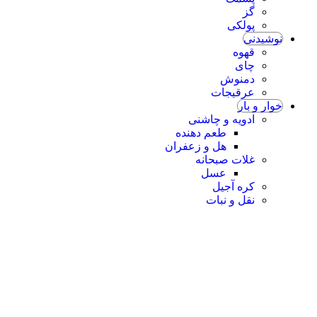
گز
پولکی
نوشیدنی
قهوه
چای
دمنوش
عرقیجات
خوار و بار
ادویه و چاشنی
طعم دهنده
هل و زعفران
غلات صبحانه
عسل
کره آجیل
نقل و نبات