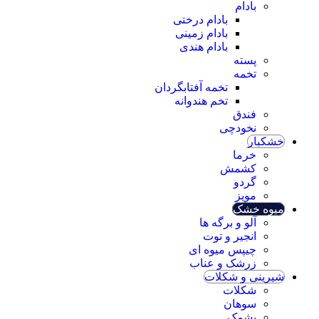
بادام
بادام درختی
بادام زمینی
بادام هندی
پسته
تخمه
تخمه آفتابگردان
تخم هندوانه
فندق
نخودچی
خشکبار
خرما
کشمش
گردو
مویز
میوه خشک
آلو و برگه ها
انجیر و توت
چیپس میوه ای
زرشک و عناب
شیرینی و شکلات
شکلات
سوهان
پشمک