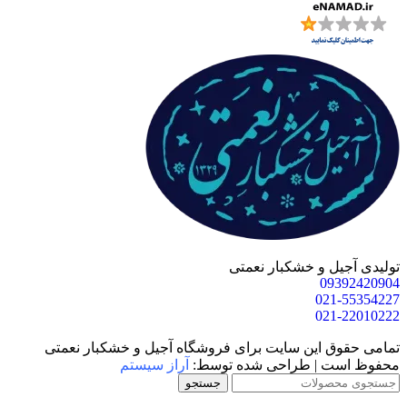
یل و خشکبار نعمتی
093
021
021
ق این سایت برای فروشگاه آجیل و خشکبار نعمتی
ت | طراحی شده توسط:
آراز سیستم
جستجو