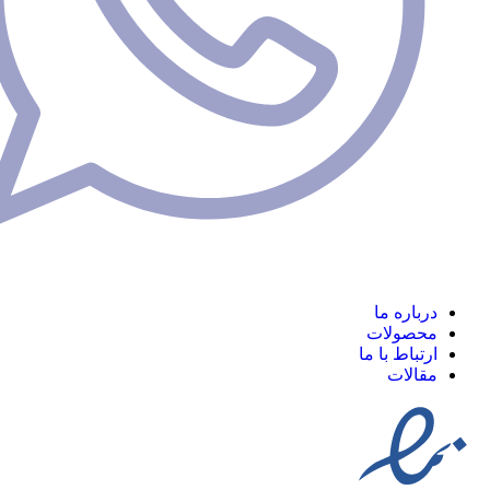
ره ما
ولات
اط با ما
ات