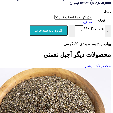
throu تومان
صاف
نج عدد
افزودن به سبد خرید
+
 بندی 80 گرمی
ت دیگر آجیل نعمتی
بیشتر