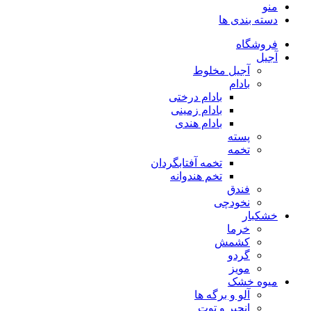
 بندی ها
شگاه
آجیل مخلوط
بادام
بادام درختی
بادام زمینی
بادام هندی
پسته
تخمه
تخمه آفتابگردان
تخم هندوانه
فندق
نخودچی
بار
خرما
کشمش
گردو
مویز
ه خشک
آلو و برگه ها
انجیر و توت